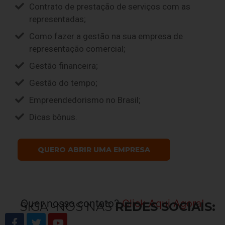
Contrato de prestação de serviços com as
representadas;
Como fazer a gestão na sua empresa de
representação comercial;
Gestão financeira;
Gestão do tempo;
Empreendedorismo no Brasil;
Dicas bônus.
QUERO ABRIR UMA EMPRESA
Quer nosso contato?
Click Aqui Agora!
SIGA -NOS NAS
REDES SOCIAIS: