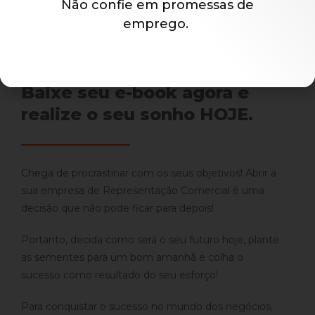
Não confie em promessas de
emprego.
A abertura da sua empresa
depende apenas de você.
Baixe seu e-book agora e
realize o seu sonho HOJE.
Chega de procrastinar com os seus objetivos! Abrir a
sua empresa de Representação Comercial é uma
decisão que não pode ficar para depois!
Portanto, decida como será o seu futuro hoje, plante
as sementes para um bom amanhã e colha o
sucesso como resultado do seu esforço!
Para conquistar o sucesso no mundo dos negócios,