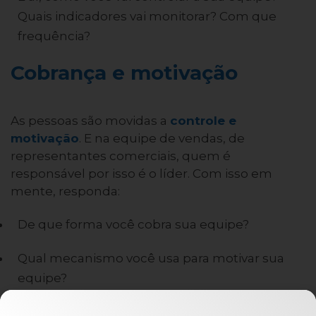
Quais indicadores vai monitorar? Com que
frequência?
Cobrança e motivação
As pessoas são movidas a
controle e
motivação
. E na equipe de vendas, de
representantes comerciais, quem é
responsável por isso é o líder. Com isso em
mente, responda:
De que forma você cobra sua equipe?
Qual mecanismo você usa para motivar sua
equipe?
Existem várias maneiras de controlar e motivar