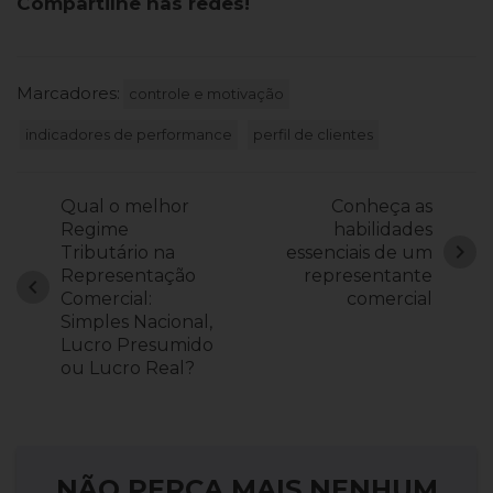
Compartilhe nas redes!
Marcadores:
controle e motivação
indicadores de performance
perfil de clientes
Qual o melhor
Conheça as
Regime
habilidades
chevron_right
Tributário na
essenciais de um
Representação
representante
chevron_left
Comercial:
comercial
Simples Nacional,
Lucro Presumido
ou Lucro Real?
NÃO PERCA MAIS NENHUM