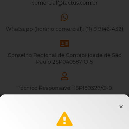
comercial@tactus.com.br
Whatsapp (horário comercial): (11) 9 9146-4321
Conselho Regional de Contabilidade de São
Paulo 2SP040587-O-5
Técnico Responsável: 1SP180329/O-0