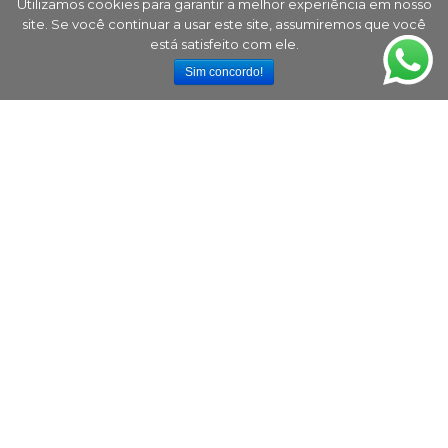
Utilizamos cookies para garantir a melhor experiência em nosso
site. Se você continuar a usar este site, assumiremos que você
está satisfeito com ele.
Sim concordo!
A ACCE Assessoria Contábil e Consultoria Empresarial
é uma empresa que atua há mais de 35 anos no
mercado mineiro, oferecendo um trabalho
diferenciado e comprometido com a legislação
nacional.