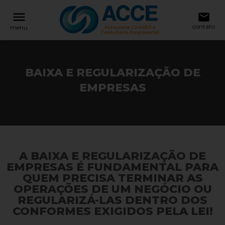
reply
reply
menu
NAVEGAÇÃO
FALE CONOSCO
email
contato
menu
search
11 99146-4321
location_on
Rua Barão de Leopoldina, 201 - Bairro J
BAIXA E REGULARIZAÇÃO DE
Pinheiro - BH / MG Cep 30530-080
Home
EMPRESAS
Serviços
email
Especialidades
Sobre
A BAIXA E REGULARIZAÇÃO DE
Deixe sua Mensagem
Baixa e Regularização
EMPRESAS É FUNDAMENTAL PARA
de Empresas
QUEM PRECISA TERMINAR AS
OPERAÇÕES DE UM NEGÓCIO OU
Auxílio ao Empresário
REGULARIZÁ-LAS DENTRO DOS
CONFORMES EXIGIDOS PELA LEI!
Blog