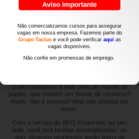
Aviso Importante
Não comercializamos cursos para assegurar
vagas em nossa empresa. Fazemos parte do
Grupo Tactus
e você pode verificar
aqui
as
vagas disponíveis.
Não confie em promessas de emprego.
Diga adeus aos trabalhos manuais!
Quão trabalhoso é lidar com um monte de
papéis, que contém um monte de números?
Muito, não é mesmo? Mas não precisa ser
assim.
Com o serviço de BPO Financeiro ao seu
lado, você terá tarefas automatizadas, ou
seja, diversos processos serão feitos de