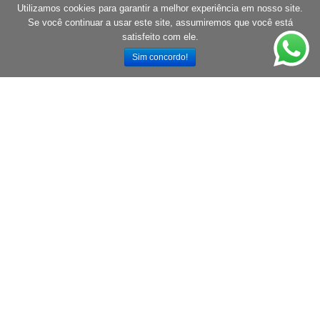
Utilizamos cookies para garantir a melhor experiência em nosso site.
Se você continuar a usar este site, assumiremos que você está
satisfeito com ele.
Sim concordo!
A ACCE Assessoria Contábil e Consultoria Empresarial é uma
empresa que atua há mais de 35 anos no mercado mineiro,
oferecendo um trabalho diferenciado e comprometido com a
legislação nacional.