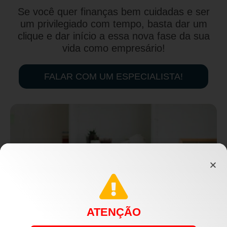
Se você quer finanças bem cuidadas e ser
um privilegiado com tempo, basta dar um
clique e dar início a essa nova fase da sua
vida como empresário!
FALAR COM UM ESPECIALISTA!
ATENÇÃO