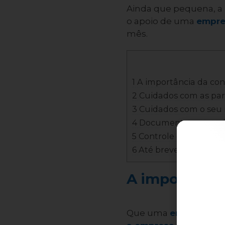
Ainda que pequena, a
o apoio de uma
empre
mês.
1 A importância da con
2 Cuidados com as par
3 Cuidados com o seu
4 Documentos essencia
5 Controle econômico 
6 Até breve!
A importância
Que uma
empresa de 