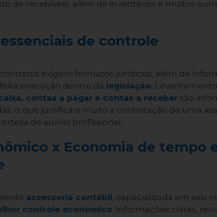
to de recebíveis, além de inventários e muitos ou
ssenciais de controle
ontratos exigem formatos jurídicos, além de infor
feita execução dentro da
legislação
.
Levantamento
 caixa, contas a pagar e contas a receber
são info
s, o que justifica e muito a contratação de uma asse
erteza de auxílio profissional.
nômico x Economia de tempo e
e
elente
assessoria contábil
, especializada em seu 
lhor controle econômico
. Informações claras, resu