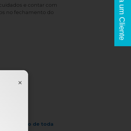
Seja um Cliente
cuidados e contar com
nos no fechamento do
negócio
e financeiro de toda