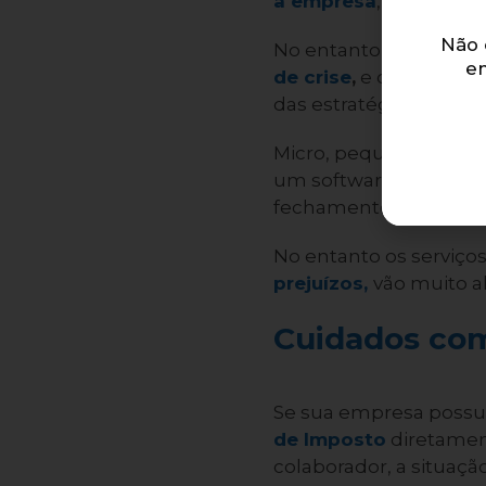
a empresa
, todos têm
Não 
No entanto,
pequenas
e
de crise
,
e quando p
das estratégias errô
Micro, pequenas e até
um software para inse
fechamento da contab
No entanto os serviço
prejuízos,
vão muito a
Cuidados com
Se sua empresa possui
de Imposto
diretament
colaborador, a situaçã