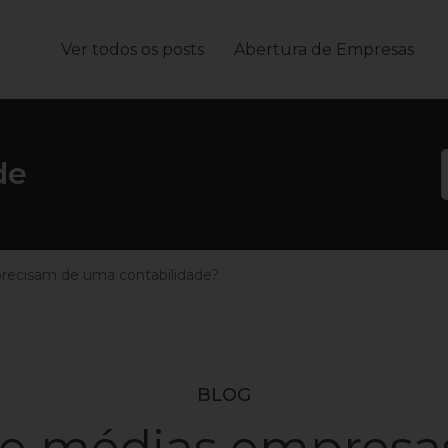
Ver todos os posts
Abertura de Empresas
João
de
recisam de uma contabilidade?
BLOG
e médias empresa