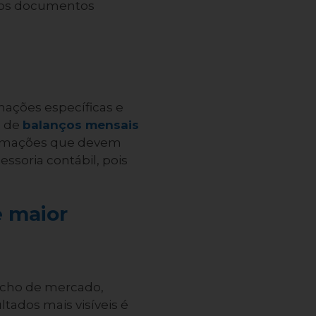
tros documentos
mações específicas e
 de
balanços mensais
rmações que devem
ssoria contábil, pois
 maior
nicho de mercado,
ltados mais visíveis é