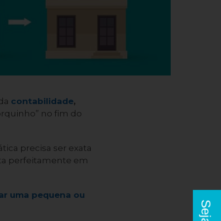
 da
contabilidade
,
quinho” no fim do
ica precisa ser exata
ata perfeitamente em
zar uma pequena ou