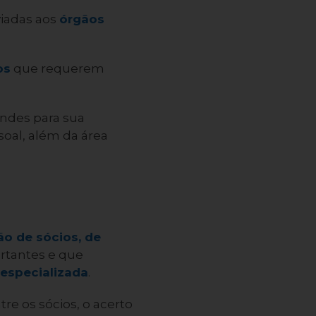
iadas aos
órgãos
os
que requerem
andes para sua
oal, além da área
o de sócios, de
tantes e que
especializada
.
tre os sócios, o acerto