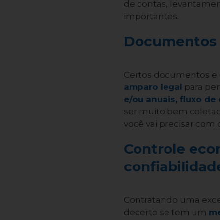
de contas, levantamen
importantes.
Documentos e
Certos documentos e c
amparo legal
para per
e/ou anuais, fluxo de
ser muito bem coletada
você vai precisar com c
Controle eco
confiabilidad
Contratando uma exc
decerto se tem um
me