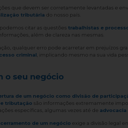
ções que devem ser corretamente levantadas e env
lização tributária
do nosso país.
 podemos citar as questões
trabalhistas e process
nformações, além de clareza nas mesmas.
uação, qualquer erro pode acarretar em prejuízos gr
cesso criminal
, implicando mesmo na sua vida pess
 o seu negócio
ertura de um negócio como divisão de participaçã
de tributação
são informações extremamente impor
ções específicas, algumas vezes até de
advocacia 
cerramento de um negócio
exige a divisão legal en