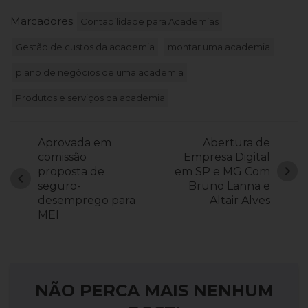
Marcadores:
Contabilidade para Academias
Gestão de custos da academia
montar uma academia
plano de negócios de uma academia
Produtos e serviços da academia
Aprovada em
Abertura de
comissão
Empresa Digital
chevron_right
proposta de
em SP e MG Com
chevron_left
seguro-
Bruno Lanna e
desemprego para
Altair Alves
MEI
NÃO PERCA MAIS NENHUM