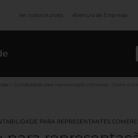
Ver todos os posts
Abertura de Empresas
João
de
iais
Contabilidade para representação comercial – Como o me
NTABILIDADE PARA REPRESENTANTES COMERCI
 para representaç