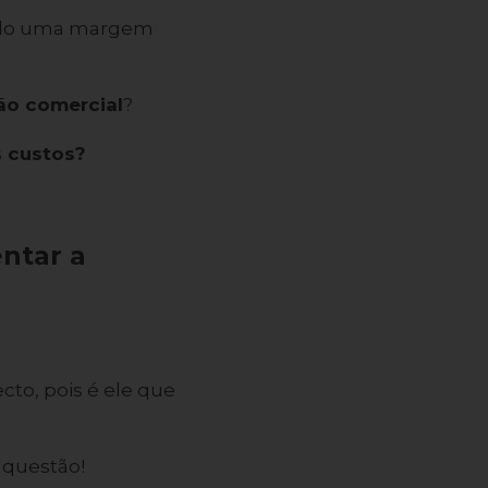
endo uma margem
ão comercial
?
s custos?
ntar a
to, pois é ele que
 questão!