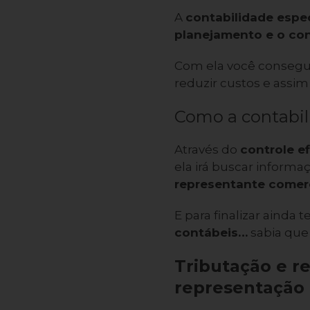
A
contabilidade espe
planejamento e o con
Com ela você consegu
reduzir custos e assim 
Como a contabili
Através do
controle ef
ela irá buscar informaç
representante comerc
E para finalizar ainda 
contábeis
…
sabia que
Tributação e r
representação 