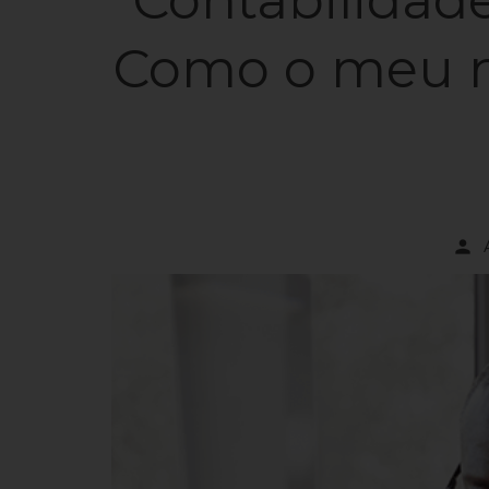
Como o meu ne
person