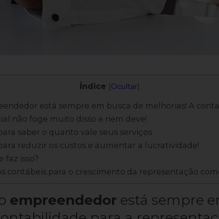
Índice
[
Ocultar
]
endedor está sempre em busca de melhorias! A contab
al não foge muito disso e nem deve!
para saber o quanto vale seus serviços
para reduzir os custos e aumentar a lucratividade!
 faz isso?
ros contábeis para o crescimento da representação com
ro
empreendedor
está sempre e
contabilidade para a representa