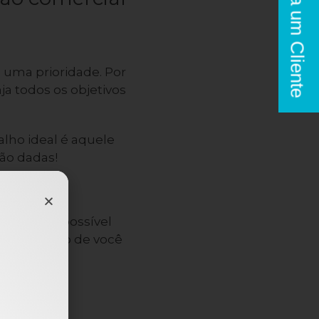
Seja um Cliente
 uma prioridade. Por
a todos os objetivos
alho ideal é aquele
ão dadas!
ria!
avés dela é possível
ivo a ponto de você
do seu