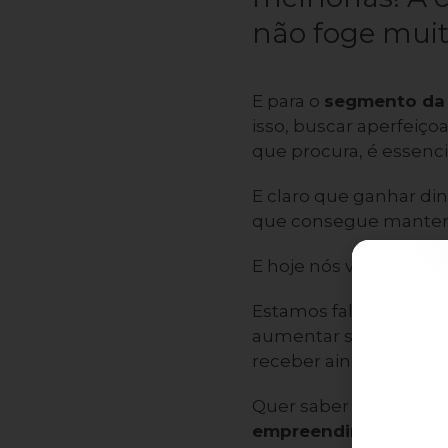
não foge muit
E para o
segmento da 
isso, buscar aperfeiç
que procura, é essenci
E claro que ganhar din
que consegue manter s
E hoje nós viemos te a
Estamos falando da
co
aumentar seu faturame
receber ainda mais sat
Quer saber
como a co
empreendimento no r