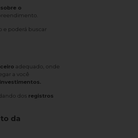
 sobre o
mpreendimento.
 e poderá buscar
ceiro
adequado, onde
regar a você
investimentos.
idando dos
registros
nto da