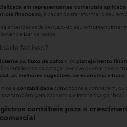
cializada em representantes comerciais aplicada
trole financeiro
, é capaz de transformar o seu e
irá entender cada centavo do seu empreendimento
potencializar os lucros.
dade faz isso?
iciente do fluxo de caixa
e do
planejamento finan
ões suficientes para traçar possíveis cenários e ent
ial, as melhores sugestões de economia e bons 
temos a
contabilidade
como todos a conhecem, cu
 isso também gera economia e intensifica ganhos?
egistros contábeis para o crescime
comercial