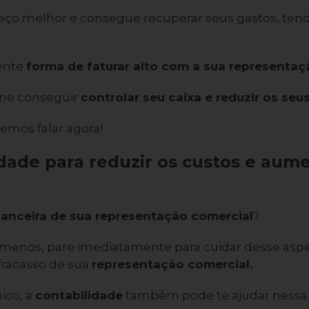
reço melhor e consegue recuperar seus gastos, t
lente
forma de faturar alto com a sua representaç
gine conseguir
controlar seu caixa e reduzir os seu
remos falar agora!
idade para reduzir os custos e aume
nanceira de sua representação comercial
?
 menos, pare imediatamente para cuidar desse aspec
fracasso de sua
representação comercial.
ico, a
contabilidade
também pode te ajudar nessa