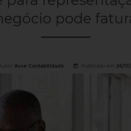
gócio pode fatur
today
Autor:
Acce Contabilidade
Publicado em:
26/11