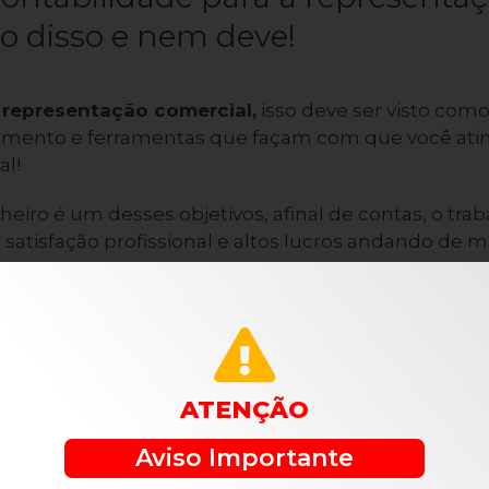
o disso e nem deve!
representação comercial
,
isso deve ser visto como
oamento e ferramentas que façam com que você atinj
al!
heiro é um desses objetivos, afinal de contas, o trab
atisfação profissional e altos lucros andando de m
presentar uma ferramenta que possibilita essa parce
ntabilidade para representantes comerciais
, atr
nto e manter o seu negócio organizado e progress
isfação por tê-lo como seu!
ATENÇÃO
ntabilidade pode contribuir para o crescimento 
Aviso Importante
amo da representação comercial
?