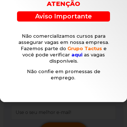
chevron_right
Lucro Real Para
ATENÇÃO
um contador
Transportadoras?
especializado em
transportadoras?
Aviso Importante
Não comercializamos cursos para
assegurar vagas em nossa empresa.
NÃO PERCA MAIS NENHUM
Fazemos parte do
Grupo Tactus
e
POST!
você pode verificar
aqui
as vagas
disponíveis.
Assine nosso blog e receba novos
Não confie em promessas de
posts frequentemente em seu email.
emprego.