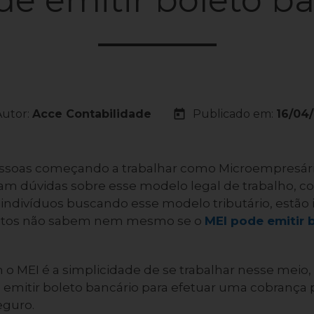
today
Autor:
Acce Contabilidade
Publicado em:
16/04
soas começando a trabalhar como Microempresários
jam dúvidas sobre esse modelo legal de trabalho, 
indivíduos buscando esse modelo tributário, estão 
uitos não sabem nem mesmo se o
MEI pode emitir 
 o MEI é a simplicidade de se trabalhar nesse meio,
l emitir boleto bancário para efetuar uma cobrança
eguro.