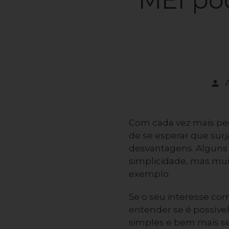
person
Com cada vez mais pes
de se esperar que sur
desvantagens. Alguns 
simplicidade, mas m
exemplo.
Se o seu interesse com
entender se é possíve
simples e bem mais s