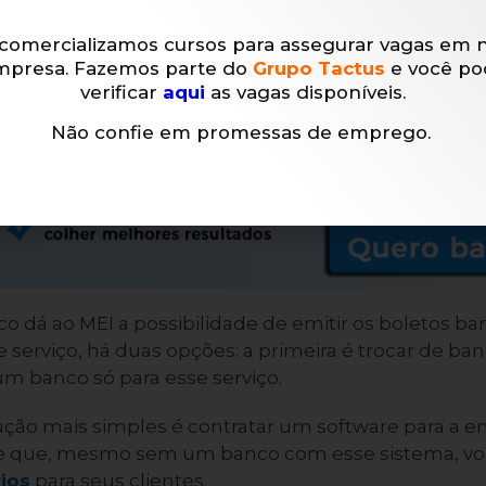
escolhido.
comercializamos cursos para assegurar vagas em 
mpresa. Fazemos parte do
Grupo Tactus
e você po
verificar
aqui
as vagas disponíveis.
Não confie em promessas de emprego.
 dá ao MEI a possibilidade de emitir os boletos ba
 serviço, há duas opções: a primeira é trocar de ba
um banco só para esse serviço.
ção mais simples é contratar um software para a e
ite que, mesmo sem um banco com esse sistema, 
ios
para seus clientes.