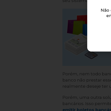
seu sistema de banco 
Não 
e
Porém, nem todo banco
banco não prestar esse
realmente deseje ter 
Porém, uma outra solu
bancários. Isso perm
emitir boletos bancár