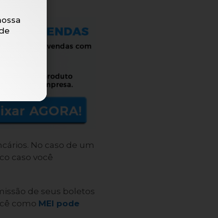
nossa
de
ncários. No caso de um
nco caso você
missão de seus boletos
você como
MEI pode