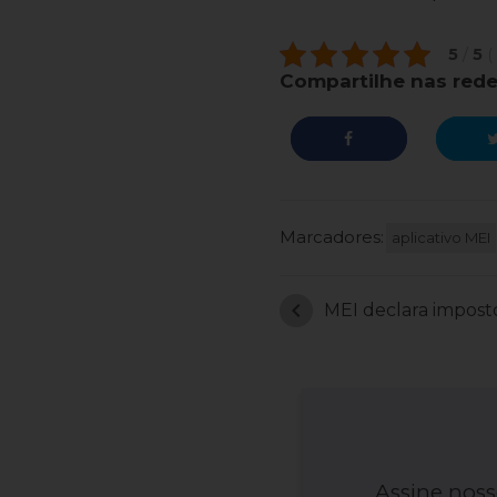
5
/
5
(
Compartilhe nas rede
Marcadores:
aplicativo MEI
chevron_left
MEI declara impost
Assine noss