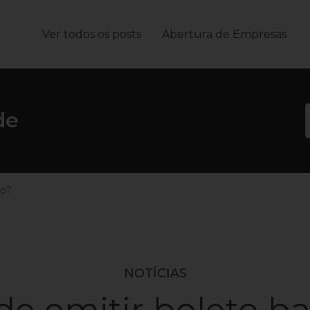
Ver todos os posts
Abertura de Empresas
João
de
io?
NOTÍCIAS
e emitir boleto b