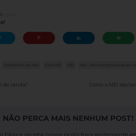
1
vote
)
s!
benefícios do MEI
DAS MEI
MEI
MEI - MIcroempreendedor In
o de renda?
Como o MEI declar
NÃO PERCA MAIS NENHUM POST!
o blog e receba novos posts frequentemente e