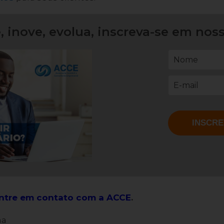
, inove, evolua, inscreva-se em noss
ntre em contato com a ACCE
.
ma