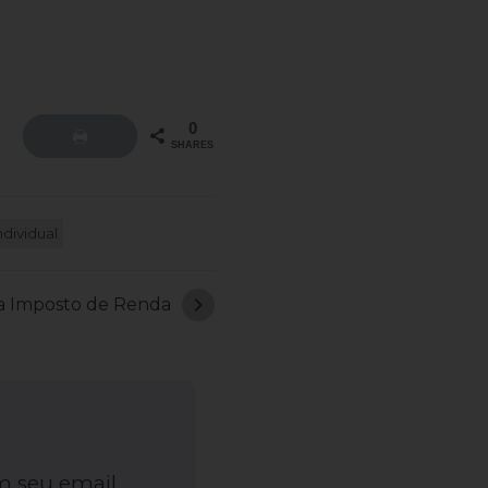
0
SHARES
dividual
chevron_right
a Imposto de Renda
m seu email.