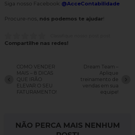
Siga nosso Facebook:
@AcceContabilidade
Procure-nos,
nós podemos te ajudar
!
Classifique nosso post post
Compartilhe nas redes!
COMO VENDER
Dream Team –
MAIS – 8 DICAS
Aplique
chevron_left
chevron_right
QUE IRÃO
treinamento de
ELEVAR O SEU
vendas em sua
FATURAMENTO!
equipe!
NÃO PERCA MAIS NENHUM
POST!