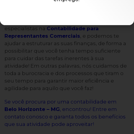
Você sabia que, mesmo que você tenha um
pitch matador, ainda é preciso trabalhar com o
equilíbrio empresarial?
Nós, da
ACCE
, somos
especialistas na
Contabilidade para
Representantes Comerciais
, e podemos te
ajudar a estruturar as suas finanças, de forma a
possibilitar que você tenha tempo suficiente
para cuidar das tarefas inerentes à sua
atividade! Em outras palavras, nós cuidamos de
toda a burocracia e dos processos que tiram o
seu tempo para garantir maior eficiência e
agilidade para aquilo que você faz!
Se você procura por uma contabilidade em
Belo Horizonte – MG
, encontrou! Entre em
contato conosco e garanta todos os benefícios
que sua atividade pode aproveitar!