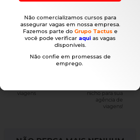
Marcadores:
Não comercializamos cursos para
abrir sua empresa de representação
assegurar vagas em nossa empresa.
Gestão Empresarial
Planejamento empresarial
Fazemos parte do
Grupo Tactus
e
você pode verificar
aqui
as vagas
Prestador de serviços
disponíveis.
Não confie em promessas de
Fluxo de Caixa –
Turismo de
emprego.
Entenda como
experiência –
funciona e como
Entenda quais
chevron_left
pode auxiliar sua
são os benefícios
chevron_right
agência de
de investir nesse
viagens
nicho para sua
agência de
viagens!