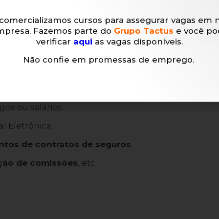
seguros
ocorrem rotineiramente operações como:
comercializamos cursos para assegurar vagas em 
mpresa. Fazemos parte do
Grupo Tactus
e você po
mios
de seguros aos segurados.
verificar
aqui
as vagas disponíveis.
issão sobre contratos
.
Não confie em promessas de emprego.
fixas.
ativo permanente.
s ou salários.
l Eletrônica.
tos de contratos de seguros
.
ção de comissões
, etc.