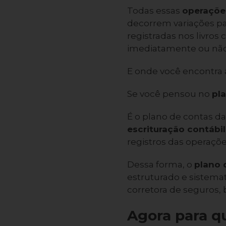
Todas essas
operações
decorrem variações pa
registradas nos livros
imediatamente ou não,
E onde você encontra 
Se você pensou no
pl
É o plano de contas d
escrituração contábil
registros das operaçõe
Dessa forma, o
plano 
estruturado e sistemat
corretora de seguros,
Agora para qu