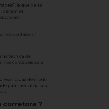
ábeis”, já que delas
ja, devem ser
e provocam,
mentos contábeis?
 na técnica de
mínios contábeis para
apresentadas de modo
ado patrimonial da sua
odo.
 corretora ?