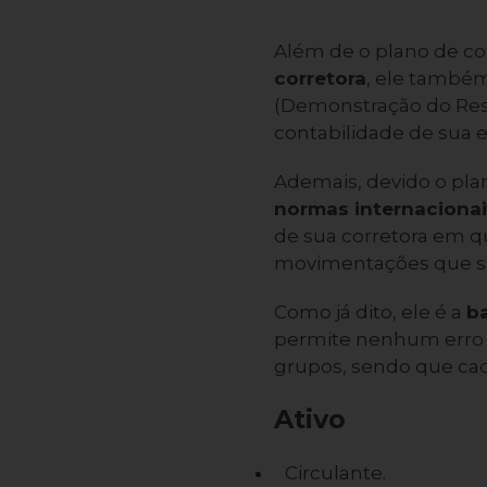
Além de o plano de co
corretora
, ele também
(Demonstração do Resu
contabilidade de sua 
Ademais, devido o pla
normas internacionai
de sua corretora em q
movimentações que sã
Como já dito, ele é a
ba
permite nenhum erro d
grupos, sendo que cad
Ativo
Circulante.