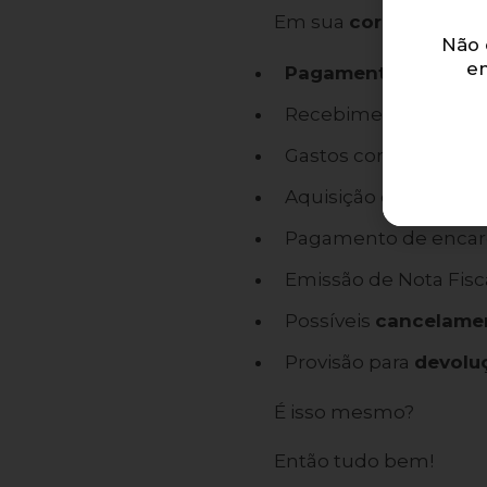
Em sua
corretora de 
Não 
e
Pagamentos de prê
Recebimento de
com
Gastos com despesas 
Aquisição de algum 
Pagamento de encargo
Emissão de Nota Fisca
Possíveis
cancelamen
Provisão para
devolu
É isso mesmo?
Então tudo bem!