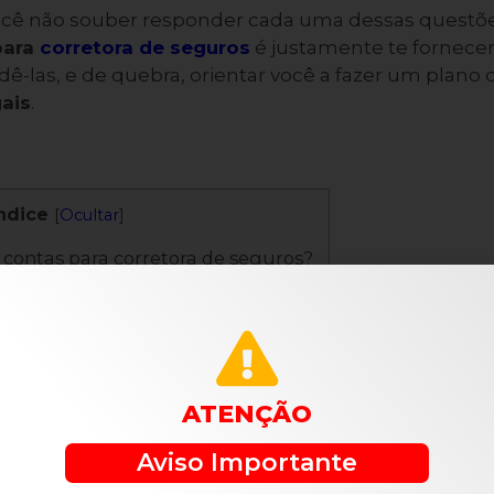
cê não souber responder cada uma dessas questões,
para
corretora de seguros
é justamente te fornece
dê-las, e de quebra, orientar você a fazer um plano
ais
.
ndice
[
Ocultar
]
 contas para corretora de seguros?
 o plano de contas para corretora ?
ATENÇÃO
lano de contas para corretora 
Aviso Importante