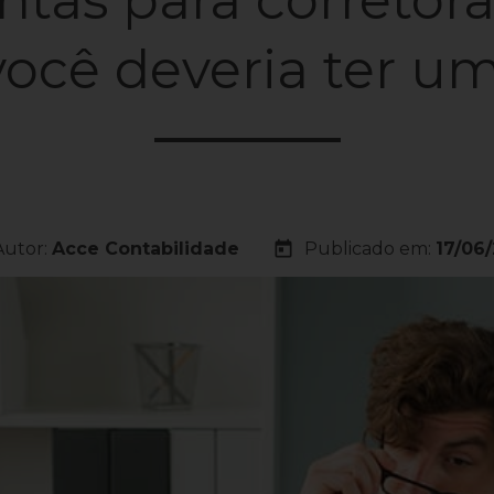
você deveria ter um
today
Autor:
Acce Contabilidade
Publicado em:
17/06