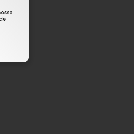
nossa
de