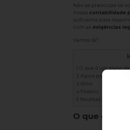
Não se preocupe se vo
nossa
contabilidade 
suficiente para respon
com as
exigências leg
Vamos lá?
Í
1 O que é um plano de
2 Agora para quê serve
3 Ativo
4 Passivo
5 Receitas e despesas
O que é um p