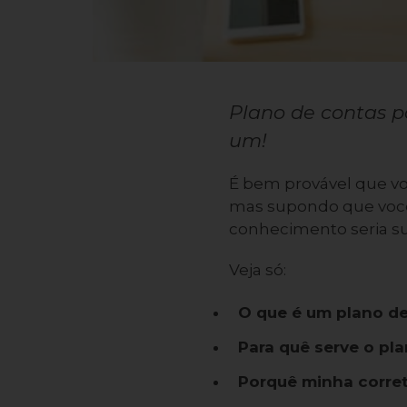
Plano de contas p
um!
É bem provável que vo
mas supondo que você 
conhecimento seria su
Veja só:
O que é um plano d
Para quê serve o pl
Porquê minha corret