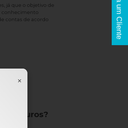
Seja um Cliente
 já que o objetivo de
r conhecimento
 de contas de acordo
de seguros?