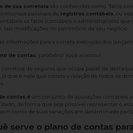
 de sua corretora
são conhecidas como “fatos cont
trimoniais passíveis de
registros contábeis
, ou se
 contábeis os fatos (contábeis e administrativos) qu
 tais modificações no patrimônio de seu negócio.
as informações para a correta execução dos lança
ano de contas
, parabéns! Você acertou!
a corretora de seguros que ocupa papel de destaque
, já que é nele que consta a relação de todos os do
s.
de contas é
um conjunto de apurações contábeis 
izado, de forma que seja possível representar o est
 bem como de suas variações em determinado perí
ê serve o plano de contas para