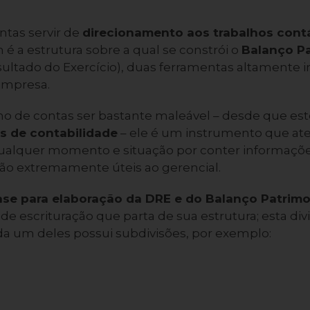
ntas servir de
direcionamento aos trabalhos cont
 é a estrutura sobre a qual se constrói o
Balanço Pa
ltado do Exercício), duas ferramentas altamente 
empresa.
no de contas ser bastante maleável – desde que est
s de contabilidade
– ele é um instrumento que at
ualquer momento e situação por conter informações 
o extremamente úteis ao gerencial.
se para elaboração da DRE e do Balanço Patrimo
e escrituração que parta de sua estrutura; esta di
a um deles possui subdivisões, por exemplo: