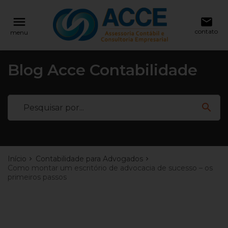
reply
reply
NAVEGAÇÃO
FALE CONOSCO
menu
email
contato
menu
11 99146-4321
Voltar ao site
home
Blog Acce Contabilidade
location_on
Rua Barão de Leopoldina, 201 - Bairro J
Ver todos os posts
Pinheiro - BH / MG Cep 30530-080
Abertura de Empresas
search
email
Início
Contabilidade para Advogados
Deixe sua Mensagem
Como montar um escritório de advocacia de sucesso – os
primeiros passos