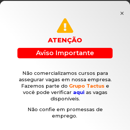
escritório de advocacia de sucesso
. Aplique
os conhecimentos que você acabou de adquirir
e conquiste seus clientes.
Seja diferente, inove, evolua,
ATENÇÃO
inscreva-se em nossa
Aviso Importante
newsletter !
Não comercializamos cursos para
assegurar vagas em nossa empresa.
Fazemos parte do
Grupo Tactus
e
você pode verificar
aqui
as vagas
disponíveis.
Não confie em promessas de
emprego.