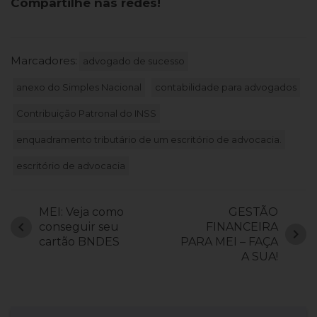
Compartilhe nas redes!
Marcadores:
advogado de sucesso
anexo do Simples Nacional
contabilidade para advogados
Contribuição Patronal do INSS
enquadramento tributário de um escritório de advocacia.
escritório de advocacia
MEI: Veja como
GESTÃO
chevron_left
conseguir seu
FINANCEIRA
chevron_right
cartão BNDES
PARA MEI – FAÇA
A SUA!