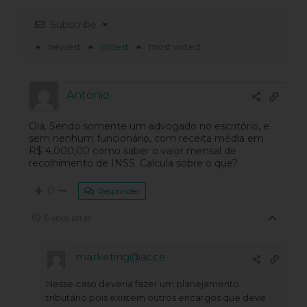
Subscribe
newest
oldest
most voted
Antonio
Olá, Sendo somente um advogado no escritório, e
sem nenhum funcionário, com receita média em
R$ 4.000,00 como saber o valor mensal de
recolhimento de INSS. Calcula sobre o que?
0
Responder
6 anos atrás
marketing@acce
Nesse caso deveria fazer um planejamento
tributário pois existem outros encargos que deve