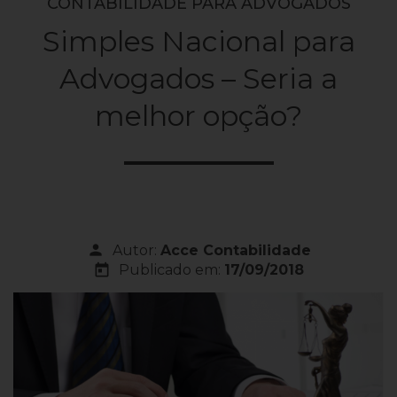
CONTABILIDADE PARA ADVOGADOS
Simples Nacional para
Advogados – Seria a
melhor opção?
person
Autor:
Acce Contabilidade
today
Publicado em:
17/09/2018