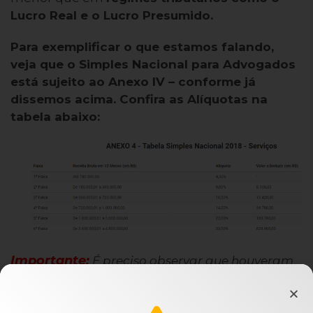
Lucro Real e o Lucro Presumido.
Para exemplificar o que estamos falando,
veja que o Simples Nacional para Advogados
está sujeito ao Anexo IV – conforme já
dissemos acima. Confira as Alíquotas na
tabela abaixo:
Importante:
É preciso observar que houveram
alterações na forma de calcular as alíquotas
efetivas que você irá recolher mensalmente ao