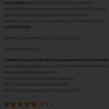
advogados
,
além de definirmos a melhor
opção tributária, iremos planejar também todas
as medidas necessárias para manter seu
negócio seguro, competitivo e, principalmente.
LUCRATIVO!
Estamos esperando por você Doutor!
Um forte abraço…
#
melhoropçãotributáriaparaumescritóriodeadv
#contabilidadeparasociedadeunipessoaldeadvoc
#sociedadedeadvogados
#simplesnacionalparaadvogados
#contadilidadeparaadvogados
#contabilidadeembelohorizonteMG
5
/
5
(
1
vote
)