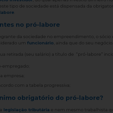
 este tipo de sociedade está dispensada da obrigato
labore
.
entes no pró-labore
egrante da sociedade no empreendimento, o sócio 
siderado um
funcionário
, ainda que do seu negócio
a retirada (seu salário) a título de “pró-labore” inc
io-empregado;
la empresa;
acordo com a tabela progressiva;
ínimo obrigatório do pró-labore?
a
legislação tributária
e nem mesmo trabalhista q