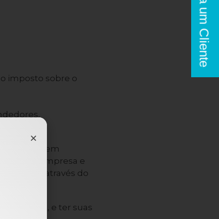
Seja um Cliente
go imposto sobre o
ndedores,
meira vez.
 “pagamento em
 pela sua empresa e
 recebido através do
endedores, e ter suas