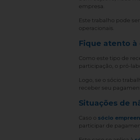
empresa.
Este trabalho pode se
operacionais.
Fique atento à
Como este tipo de re
participação, o pró-la
Logo, se o sócio trabal
receber seu pagament
Situações de n
Caso o
sócio empree
participar de pagamen
Este caso se aplica à
s