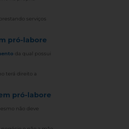
prestando serviços
m pró-labore
mento
da qual possui
 terá direito a
em pró-labore
 mesmo não deve
o negócio e não a mão