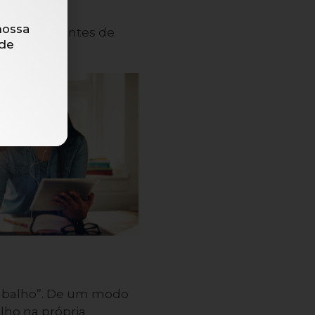
nossa
explicação, antes de
de
rabalho”. De um modo
lho na própria