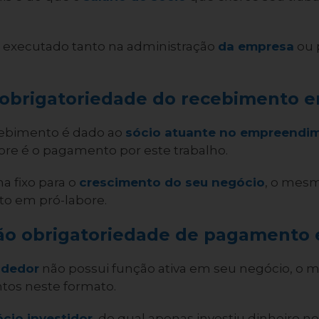
r executado tanto na administração
da empresa
ou 
 obrigatoriedade do recebimento e
cebimento é dado ao
sócio atuante no empreendi
bore é o pagamento por este trabalho.
ha fixo para o
crescimento do seu negócio
, o mesmo
o em pró-labore.
ão obrigatoriedade de pagamento 
ndedor
não possui função ativa em seu negócio, o
tos neste formato.
ócio investidor
, do qual apenas investiu dinheiro n