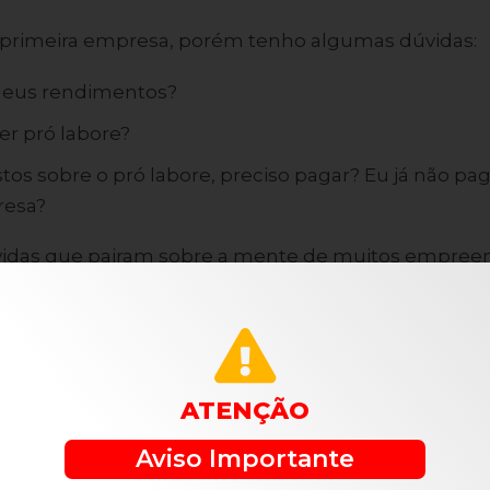
 primeira empresa, porém tenho algumas dúvidas:
meus rendimentos?
er pró labore?
os sobre o pró labore, preciso pagar? Eu já não pa
resa?
vidas que pairam sobre a mente de muitos empree
mpreendedores
que estão abrindo empresa pela pri
maioria das vezes, devido a aparente sensação de
 que todos os tributos são recolhidos mensalmente
essidade de pagar também tributos pelo pagamento
ATENÇÃO
o
empresário
na mesma.
Aviso Importante
es
custos tributários
é um dever de todos os empre