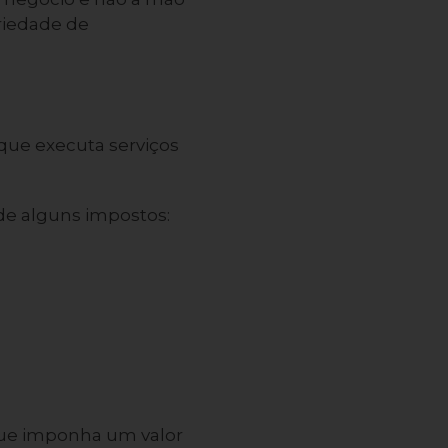
riedade de
que executa serviços
.
ide alguns impostos:
ue imponha um valor