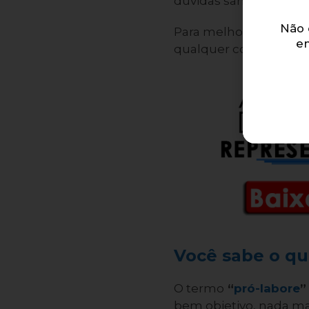
dúvidas sanadas é ess
Não 
Para melhor entendim
e
qualquer coisa é impo
Você sabe o qu
O termo
“
pró-labore
”
bem objetivo, nada ma