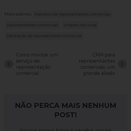
Marcadores:
impostos de representantes comerciais
representantes comerciais
Simples Nacional
tributação de representante comercial
Como montar um
CRM para
serviço de
representantes
chevron_left
chevron_right
representação
comerciais: um
comercial
grande aliado
NÃO PERCA MAIS NENHUM
POST!
Assine nosso blog e receba novos