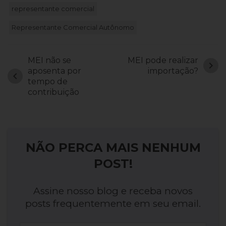
representante comercial
Representante Comercial Autônomo
MEI não se
MEI pode realizar
chevron_right
aposenta por
importação?
chevron_left
tempo de
contribuição
NÃO PERCA MAIS NENHUM
POST!
Assine nosso blog e receba novos
posts frequentemente em seu email.