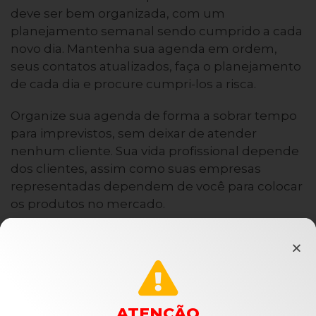
deve ser bem organizada, com um
planejamento semanal sendo cumprido a cada
novo dia. Mantenha sua agenda em ordem,
seus contatos atualizados, faça o planejamento
de cada dia e procure cumpri-los a risca.
Organize sua agenda de forma a sobrar tempo
para imprevistos, sem deixar de atender
nenhum cliente. Sua vida profissional depende
dos clientes, assim como suas empresas
representadas dependem de você para colocar
os produtos no mercado.
Se você estiver inscrito como MEI e mantiver
uma pessoa no escritório, seu trabalho será
muito mais simples e mais rápido. Assim, você
poderá colocar no papel suas obrigações
diárias, o tempo que vai levar para cumprir cada
ATENÇÃO