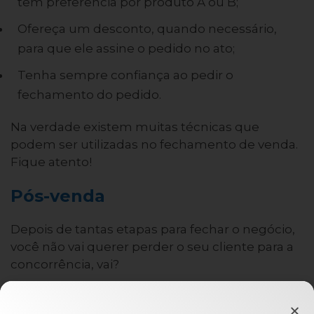
tem preferência por produto A ou B;
Ofereça um desconto, quando necessário,
para que ele assine o pedido no ato;
Tenha sempre confiança ao pedir o
fechamento do pedido.
Na verdade existem muitas técnicas que
podem ser utilizadas no fechamento de venda.
Fique atento!
Pós-venda
Depois de tantas etapas para fechar o negócio,
você não vai querer perder o seu cliente para a
concorrência, vai?
Marque uma visita para assegurar que o