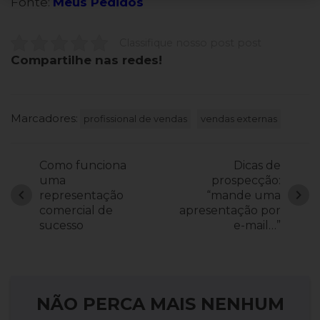
Fonte:
Meus Pedidos
Classifique nosso post post
Compartilhe nas redes!
Marcadores:
profissional de vendas
vendas externas
Como funciona
Dicas de
uma
prospecção:
chevron_left
chevron_right
representação
“mande uma
comercial de
apresentação por
sucesso
e-mail…”
NÃO PERCA MAIS NENHUM