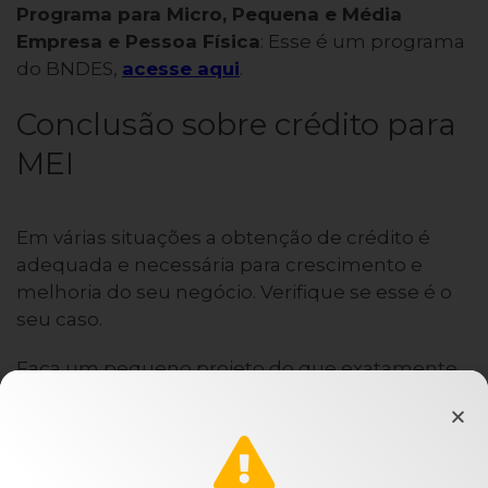
Programa para Micro, Pequena e Média
Empresa e Pessoa Física
: Esse é um programa
do BNDES,
acesse aqui
.
Conclusão sobre crédito para
MEI
Em várias situações a obtenção de crédito é
adequada e necessária para crescimento e
melhoria do seu negócio. Verifique se esse é o
seu caso.
Faça um pequeno projeto do que exatamente
você pretende ampliar e o dinheiro necessário
para tal ampliação. Veja quanto, provavelmente,
seu ganho aumentará depois da ampliação.
Esse ganho deve ser suficiente para pagar o