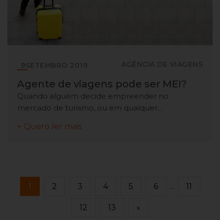
AGÊNCIA DE VIAGENS
9
SETEMBRO
2019
Agente de viagens pode ser MEI?
Quando alguém decide empreender no
mercado de turismo, ou em qualquer...
+ Quero ler mais
1
2
3
4
5
6
…
11
12
13
»