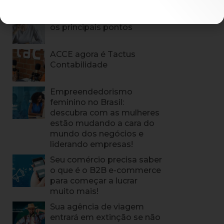
MP 936: Entenda quais são
os principais pontos
ACCE agora é Tactus
Contabilidade
Empreendedorismo
feminino no Brasil:
descubra com as mulheres
estão mudando a cara do
mundo dos negócios e
liderando empresas!
Seu comércio precisa saber
o que é o B2B e-commerce
para começar a lucrar
muito mais!
Sua agência de viagem
entrará em extinção se não