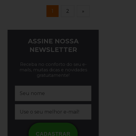
1
2
»
ASSINE NOSSA
NEWSLETTER
Receba no conforto do seu e-
mails, muitas dicas e novidades
gratuitamente!
CADASTRAR