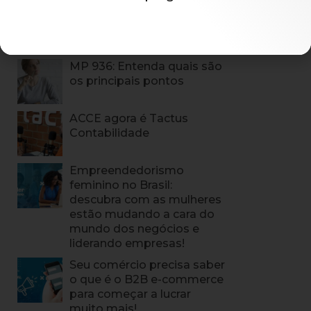
Últimos Posts
MP 936: Entenda quais são
os principais pontos
ACCE agora é Tactus
Contabilidade
Empreendedorismo
feminino no Brasil:
descubra com as mulheres
estão mudando a cara do
mundo dos negócios e
liderando empresas!
Seu comércio precisa saber
o que é o B2B e-commerce
para começar a lucrar
muito mais!