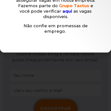
assegurar vagas em nossa empresa.
as punições
iniciantes
Fazemos parte do
Grupo Tactus
e
você pode verificar
aqui
as vagas
disponíveis.
Não confie em promessas de
emprego.
NÃO PERCA MAIS NENHUM
POST!
Assine nosso blog e receba novos
posts frequentemente em seu email.
CADASTRAR