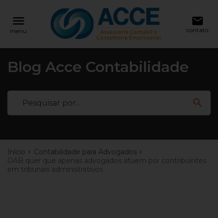
reply
reply
NAVEGAÇÃO
FALE CONOSCO
menu
email
contato
menu
11 99146-4321
Voltar ao site
home
Blog Acce Contabilidade
location_on
Rua Barão de Leopoldina, 201 - Bairro J
Ver todos os posts
Pinheiro - BH / MG Cep 30530-080
Abertura de Empresas
search
email
Início
Contabilidade para Advogados
Deixe sua Mensagem
OAB quer que apenas advogados atuem por contribuintes
em tribunais administrativos