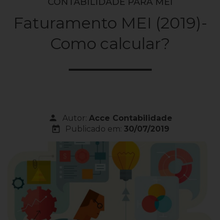
CONTABILIDADE PARA MEI
Faturamento MEI (2019)-
Como calcular?
person
Autor:
Acce Contabilidade
today
Publicado em:
30/07/2019