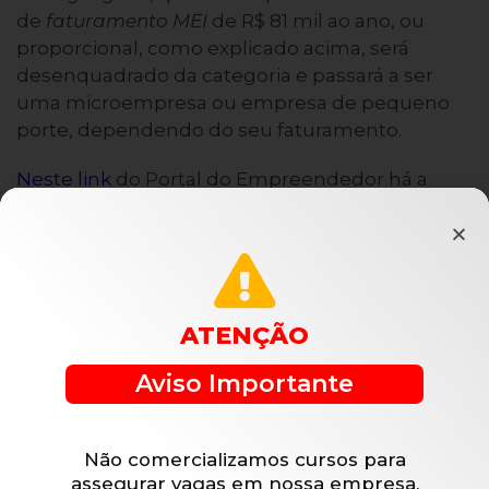
de
faturamento MEI
de R$ 81 mil ao ano, ou
proporcional, como explicado acima, será
desenquadrado da categoria e passará a ser
uma microempresa ou empresa de pequeno
porte, dependendo do seu faturamento.
Neste link
do Portal do Empreendedor há a
explicação de como isso ocorre.
De toda forma, se você ultrapassou o limite do
faturamento MEI não necessariamente é uma
má notícia, pois é sinal de que seu negócio está
ATENÇÃO
crescendo.
Aviso Importante
FONTE:
Portal MEI
5
/
5
(
1
vote
)
Não comercializamos cursos para
Compartilhe nas redes!
assegurar vagas em nossa empresa.