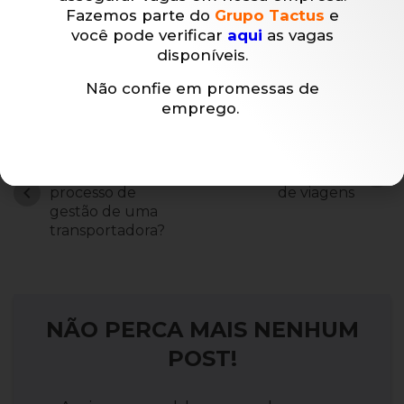
Fazemos parte do
Grupo Tactus
e
você pode verificar
aqui
as vagas
disponíveis.
Marcadores:
Capital de giro
Não confie em promessas de
como calcular faturamento MEI
Faturamento MEI
MEI
emprego.
Como aumentar
4 dicas de como
chevron_right
a eficiência do
abrir uma agência
chevron_left
processo de
de viagens
gestão de uma
transportadora?
NÃO PERCA MAIS NENHUM
POST!