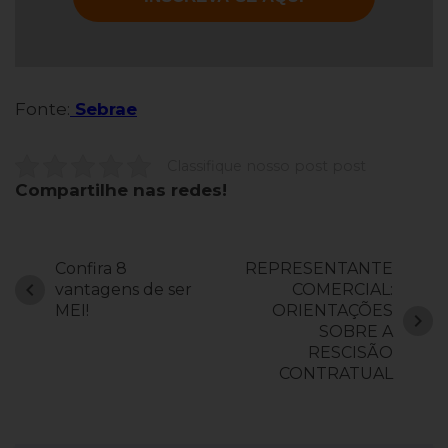
Fonte:
Sebrae
Classifique nosso post post
Compartilhe nas redes!
Confira 8
REPRESENTANTE
chevron_left
vantagens de ser
COMERCIAL:
MEI!
ORIENTAÇÕES
chevron_right
SOBRE A
RESCISÃO
CONTRATUAL