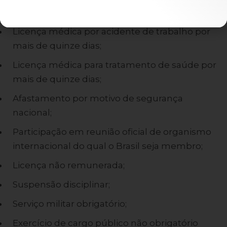
Licença-maternidade;
Licença médica por acidente de trabalho por
mais de quinze dias;
Licença médica para tratamento de saúde por
mais de quinze dias;
Afastamento por motivo de segurança
nacional;
Participação em reunião oficial de organismo
internacional do qual o Brasil seja membro;
Licença não remunerada;
Suspensão disciplinar;
Serviço militar obrigatório;
Exercício de cargo público não obrigatório