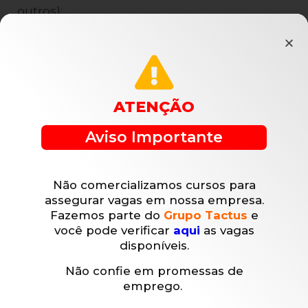
outros);
Obrigações militares previstas em lei;
Comparecimento como testemunha em
processo trabalhista;
ATENÇÃO
Ausências justificadas pelo empregador.
Aviso Importante
Exemplos de afastamento de longo prazo:
Afastamentos que podem ser de longo prazo
Não comercializamos cursos para
ou não e que, em tese, implicariam a
assegurar vagas em nossa empresa.
necessidade de contratação de outro
Fazemos parte do
Grupo Tactus
e
empregado para desenvolvimento dos
você pode verificar
aqui
as vagas
trabalhos:
disponíveis.
Não confie em promessas de
Aposentadoria por invalidez;
emprego.
Férias;